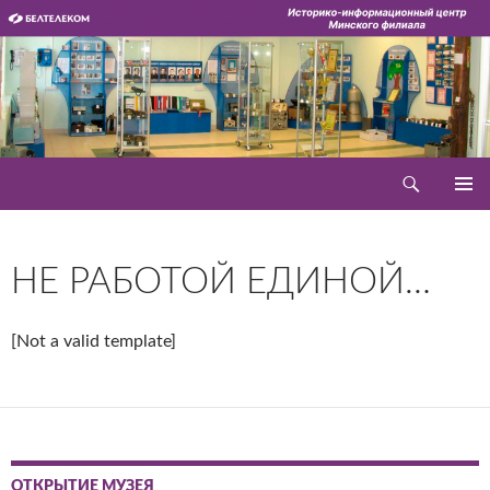
Перейти
к
содержимому
Поиск
Историко-информационный центр
ОСНОВ
МЕНЮ
НЕ РАБОТОЙ ЕДИНОЙ…
[Not a valid template]
ОТКРЫТИЕ МУЗЕЯ