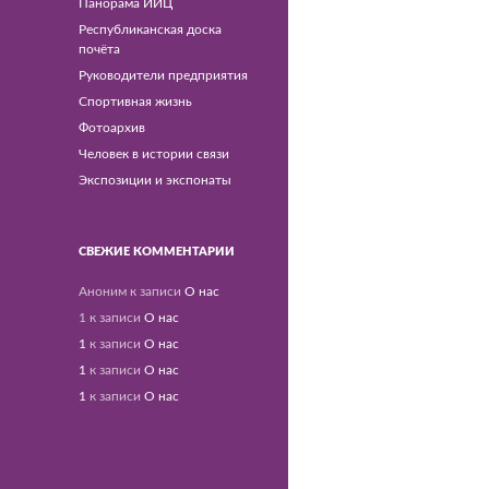
Панорама ИИЦ
Республиканская доска
почёта
Руководители предприятия
Спортивная жизнь
Фотоархив
Человек в истории связи
Экспозиции и экспонаты
СВЕЖИЕ КОММЕНТАРИИ
Аноним
к записи
О нас
1
к записи
О нас
1
к записи
О нас
1
к записи
О нас
1
к записи
О нас