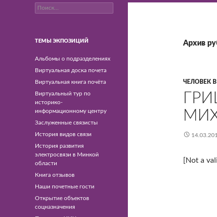
Найти:
Минский филиал РУП
"Белтелком"
ТЕМЫ ЭКПОЗИЦИЙ
Архив ру
Альбомы о подразделениях
Виртуальная доска почета
Виртуальная книга почёта
ЧЕЛОВЕК В
ГРИ
Виртуальный тур по
историко-
МИ
информационному центру
Заслуженные связисты
История видов связи
14.03.20
История развития
электросвязи в Минкой
[Not a val
области
Книга отзывов
Наши почетные гости
Открытие объектов
соцназначения