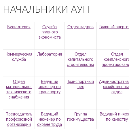
НАЧАЛЬНИКИ АУП
Бухгалтерия
Служба
Отдел кадров
Главный энерге
главного
экономиста
Коммерческая
Лаборатория
Отдел
Отдел
служба
капитального
комплексног
строительства
проектирован
Отдел
Ведущий
Транспортный
Административ
материально-
инженер по
цех
хозяйственны
технического
транспорту
отдел
снабжения
Председатель
Ведущий
Группа
Ведущий инже
профсоюзной
инженер по
госимущества
по качеству
организации
охране труда