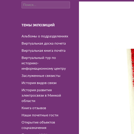
Найти:
Минский филиал РУП
"Белтелком"
ТЕМЫ ЭКПОЗИЦИЙ
Альбомы о подразделениях
Виртуальная доска почета
Виртуальная книга почёта
Виртуальный тур по
историко-
информационному центру
Заслуженные связисты
История видов связи
История развития
электросвязи в Минкой
области
Книга отзывов
Наши почетные гости
Открытие объектов
соцназначения