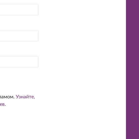
спамом.
Узнайте,
ев
.