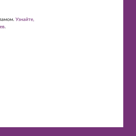
спамом.
Узнайте,
ев
.