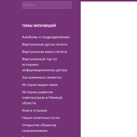
Найти:
Минский филиал РУП
"Белтелком"
ТЕМЫ ЭКПОЗИЦИЙ
Альбомы о подразделениях
Виртуальная доска почета
Виртуальная книга почёта
Виртуальный тур по
историко-
информационному центру
Заслуженные связисты
История видов связи
История развития
электросвязи в Минкой
области
Книга отзывов
Наши почетные гости
Открытие объектов
соцназначения