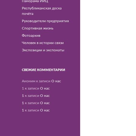
Панорама ИИЦ
Республиканская доска
почёта
Руководители предприятия
Спортивная жизнь
Фотоархив
Человек в истории связи
Экспозиции и экспонаты
СВЕЖИЕ КОММЕНТАРИИ
Аноним
к записи
О нас
1
к записи
О нас
1
к записи
О нас
1
к записи
О нас
1
к записи
О нас