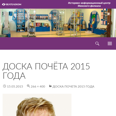
Перейти
к
содержимому
Поиск
Историко-информационный центр
ОСНОВ
МЕНЮ
ДОСКА ПОЧЁТА 2015
ГОДА
15.05.2015
266 × 400
ДОСКА ПОЧЕТА 2015 ГОДА